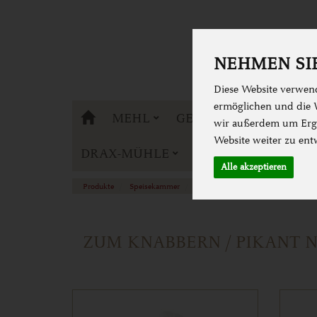
NEHMEN SIE
Diese Website verwend
ermöglichen und die W
DRAX-MÜHLE
MEHL
GETREIDE
BACKE
wir außerdem um Erge
Website weiter zu ent
DRAX-MÜHLE
Alle akzeptieren
Produkte
Speisekammer
Süss & Knabbern
zum Knabbern
ZUM KNABBERN / PIKANT 