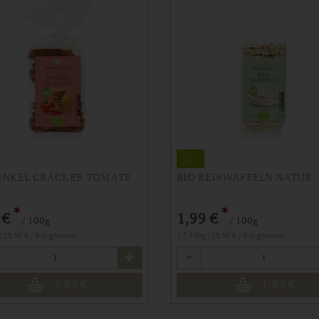
DINKEL CRÄCKER TOMATE
BIO REISWAFFELN NATUR
*
*
 €
1,99 €
/ 100g
/ 100g
 (29,90 € / Kilogramm)
1 * 100g (19,90 € / Kilogramm)
Anzahl
2,99
€
1,99
€