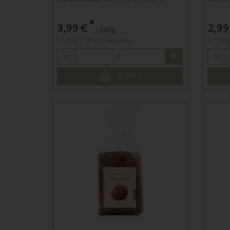
*
3,99 €
2,99
/ 500g
1 * 500g (7,98 € / Kilogramm)
1 * 250 
Anzahl
Anzahl
3,99
€