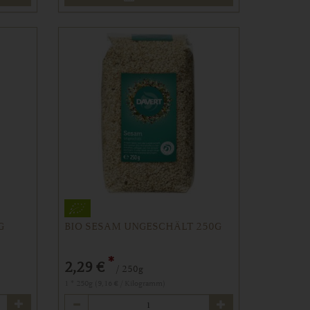
G
BIO SESAM UNGESCHÄLT 250G
*
2,29 €
/ 250g
1 * 250g (9,16 € / Kilogramm)
Anzahl