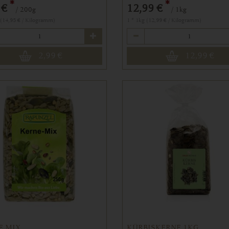
*
*
 €
12,99 €
/ 200g
/ 1kg
 (14,95 € / Kilogramm)
1 * 1kg (12,99 € / Kilogramm)
Anzahl
2,99
€
12,99
€
E MIX
KÜRBISKERNE 1KG