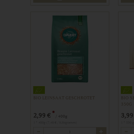
BIO LEINSAAT GESCHROTET
BIO S
350G
*
2,99 €
3,99
/ 400g
1 * 400g (7,48 € / Kilogramm)
1 * 350 
Anzahl
Anzahl