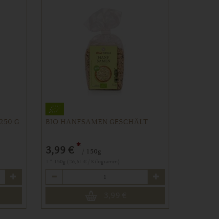
250 G
BIO HANFSAMEN GESCHÄLT
*
3,99 €
/ 150g
1 * 150g (26,61 € / Kilogramm)
Anzahl
3,99
€