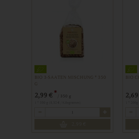
BIO 3-SAATEN MISCHUNG * 350
BIO 
G
*
2,99 €
2,69
/ 350 g
1 * 350 g (8,52 € / Kilogramm)
1 * 200g
Anzahl
Anzahl
2,99
€