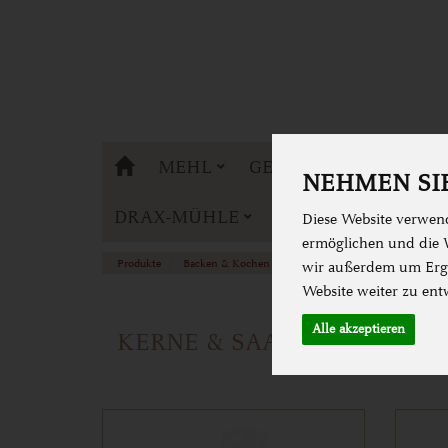
DRAX-MÜHLE
MEHL
GETREIDE
BACKE
NEHMEN SIE
DRAX-MÜHLE
Diese Website verwend
ermöglichen und die W
Produkte
Backen & Kochen
Back & Kochzutaten
Kerne 
wir außerdem um Erge
Website weiter zu ent
Alle akzeptieren
KERNE & SAATEN & SAMEN