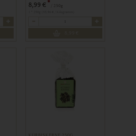
*
8,99 €
/ 250g
1 * 250g (35,96 € / Kilogramm)
Anzahl
8,99
€
KÜRBISKERNE 250G