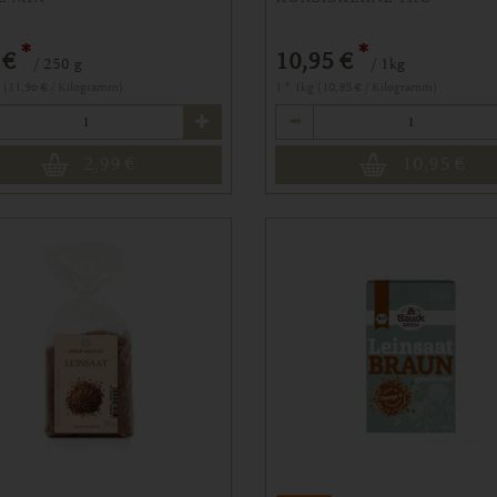
*
*
 €
10,95 €
/ 250 g
/ 1kg
g (11,96 € / Kilogramm)
1 * 1kg (10,95 € / Kilogramm)
Anzahl
2,99
€
10,95
€