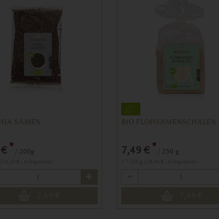
CHIA SAMEN
BIO FLOHSAMENSCHALEN 
*
*
 €
7,49 €
/ 200g
/ 250 g
 (13,45 € / Kilogramm)
1 * 250 g (29,96 € / Kilogramm)
Anzahl
2,69
€
7,49
€