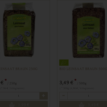
EINSAAT BRAUN 250G
BIO LEINSAAT BRAUN 500
*
*
 €
3,49 €
/ 250g
/ 500g
 (7,96 € / Kilogramm)
1 * 500g (6,98 € / Kilogramm)
Anzahl
1,99
€
3,49
€