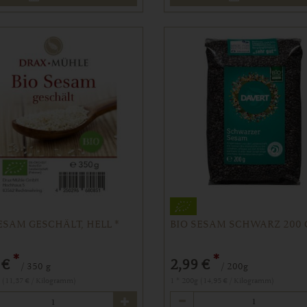
ESAM GESCHÄLT, HELL *
BIO SESAM SCHWARZ 200 
*
*
2,99 €
 €
/ 200g
/ 350 g
1 * 200g (14,95 € / Kilogramm)
g (11,37 € / Kilogramm)
Anzahl