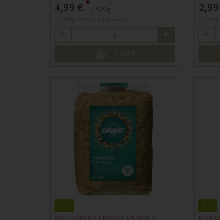
*
4,99 €
2,99
/ 500g
1 * 500g (9,98 € / Kilogramm)
1 * 200g
Anzahl
Anzahl
4,99
€
GOLDGELBE LEINSAAT 500 G
KERN