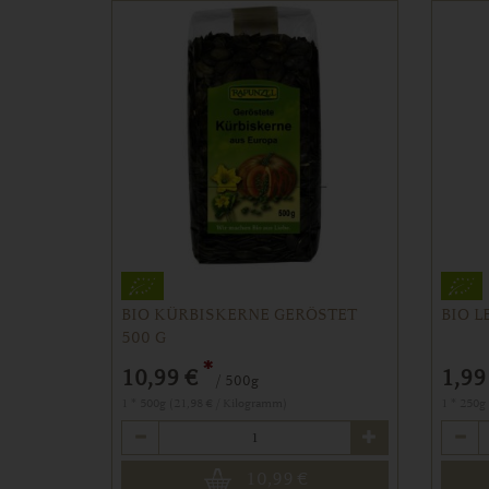
BIO KÜRBISKERNE GERÖSTET
BIO L
500 G
*
10,99 €
1,99
/ 500g
1 * 500g (21,98 € / Kilogramm)
1 * 250g
Anzahl
Anzahl
10,99
€