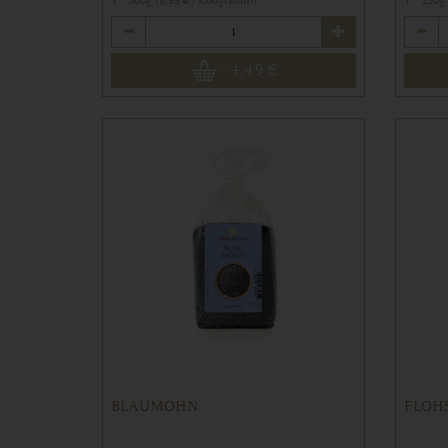
1 * 500g (8,98 € / Kilogramm)
1 * 250g
Anzahl
Anzahl
4,49
€
BLAUMOHN
FLOHS