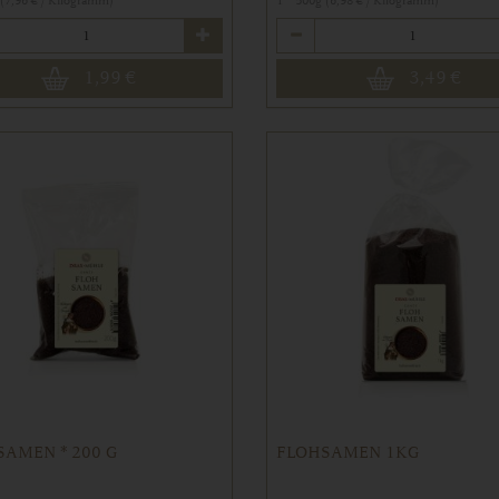
 (7,96 € / Kilogramm)
1 * 500g (6,98 € / Kilogramm)
Anzahl
1,99
€
3,49
€
AMEN * 200 G
FLOHSAMEN 1KG