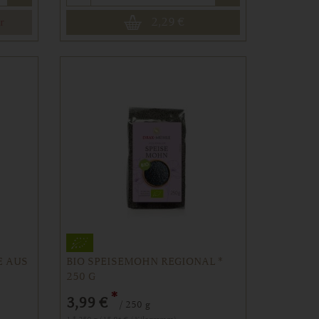
2,29
€
r
E AUS
BIO SPEISEMOHN REGIONAL *
250 G
*
3,99 €
/ 250 g