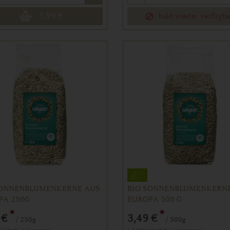
3,99
€
bald wieder verfügba
SONNENBLUMENKERNE AUS
BIO SONNENBLUMENKERN
PA 250G
EUROPA 500 G
*
*
 €
3,49 €
/ 250g
/ 500g