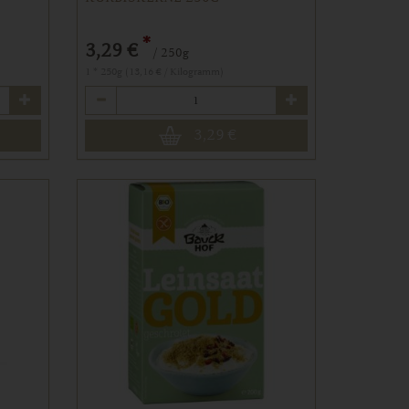
*
3,29 €
/ 250g
1 * 250g (13,16 € / Kilogramm)
Anzahl
3,29
€