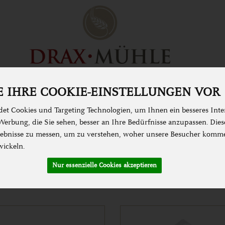
N & KOCHEN
SPEISEKAMMER
ZUBEHÖR &
 IHRE COOKIE-EINSTELLUNGEN VOR
et Cookies und Targeting Technologien, um Ihnen ein besseres Inter
erbung, die Sie sehen, besser an Ihre Bedürfnisse anzupassen. Die
& Saaten & Samen
bnisse zu messen, um zu verstehen, woher unsere Besucher komm
wickeln.
Nur essenzielle Cookies akzeptieren