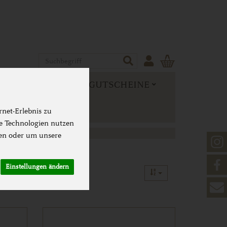
Produkt
 MEHR
NEUES & GUTSCHEINE
net-Erlebnis zu
se Technologien nutzen
en oder um unsere
Einstellungen ändern