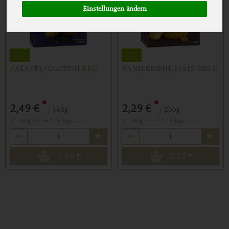
Einstellungen ändern
FALAFEL (GLUTENFREI)
PANIERMEHL MAIS 200 G
*
*
2,49 €
2,29 €
/ 160g
/ 200g
1 * 160g (15,56 € / Kilogramm)
1 * 200g (11,45 € / Kilogramm)
Anzahl
Anzahl
2,49
€
2,29
€