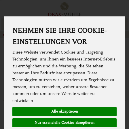
Produkt
Togg
NEHMEN SIE IHRE COOKIE-
cart
Glutenfrei
weitere glutenfreie Produkte
EINSTELLUNGEN VOR
Diese Website verwendet Cookies und Targeting
WEITERE GLUTENFREIE
Technologien, um Ihnen ein besseres Internet-Erlebnis
PRODUKTE
zu ermöglichen und die Werbung, die Sie sehen,
besser an Ihre Bedürfnisse anzupassen. Diese
Technologien nutzen wir außerdem um Ergebnisse zu
messen, um zu verstehen, woher unsere Besucher
kommen oder um unsere Website weiter zu
entwickeln.
Alle akzeptieren
Nur essenzielle Cookies akzeptieren