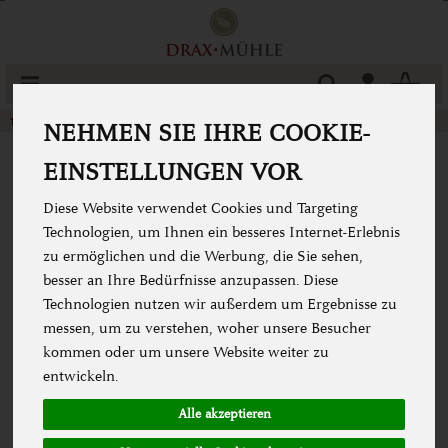
Produkt
Togg
cart
URDINKEL Mehl
konventionell
NEHMEN SIE IHRE COOKIE-
EINSTELLUNGEN VOR
Diese Website verwendet Cookies und Targeting
Technologien, um Ihnen ein besseres Internet-Erlebnis
zu ermöglichen und die Werbung, die Sie sehen,
besser an Ihre Bedürfnisse anzupassen. Diese
URDINKEL MEHL
Technologien nutzen wir außerdem um Ergebnisse zu
KONVENTIONELL
messen, um zu verstehen, woher unsere Besucher
kommen oder um unsere Website weiter zu
entwickeln.
Unser konventionell angebauter Dinkel der Sorte
„URDINKEL Oberkulmer Rotkorn“. stammt von Bauern
Alle akzeptieren
aus Oberbayern und ist ein zu 100 Prozent regionales
Produkt. Das Getreide wird bei der Anlieferung im