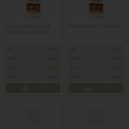
DINKELMEHL DUNST
DINKELMEHL TYPE 1050
WIENER GRIESSLER
*
*
1kg
1kg
3,99 €
3,49 €
*
*
2,5 kg
2,5 kg
8,49 €
7,49 €
*
*
5 kg
5 kg
15,95 €
13,95 €
*
*
12,5 kg
12,5 kg
35,95 €
29,95 €
8,49
€
7,49
€