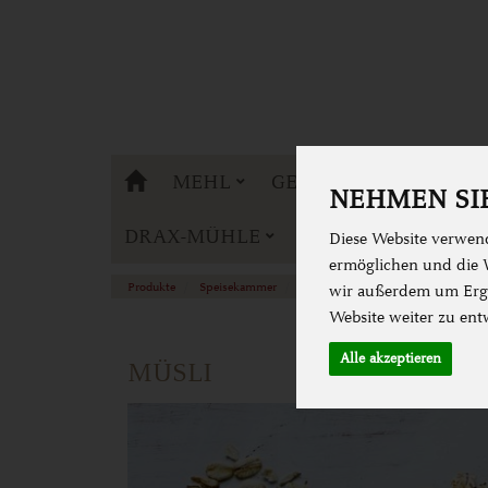
DRAX-MÜHLE
MEHL
GETREIDE
BACKE
NEHMEN SIE
DRAX-MÜHLE
Diese Website verwend
ermöglichen und die W
Produkte
Speisekammer
Müsli & Flocken & Flakes
wir außerdem um Erge
Website weiter zu ent
Alle akzeptieren
MÜSLI