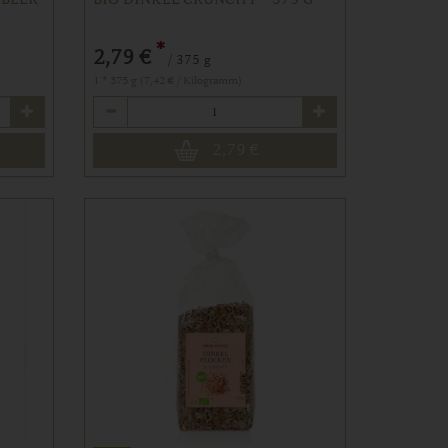
*
2,79 €
/ 375 g
1 * 375 g (7,42 € / Kilogramm)
Anzahl
2,79
€