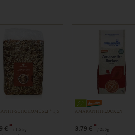
ANTH-SCHOKOMÜSLI * 1,5
AMARANTHFLOCKEN
*
*
9 €
3,79 €
/ 1,5 kg
/ 250g