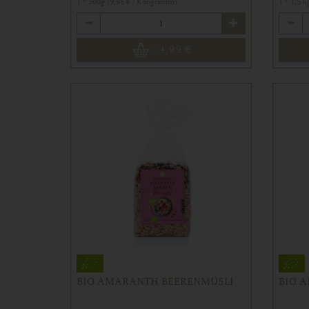
1 * 500g (9,98 € / Kilogramm)
1 * 1,5 k
Anzahl
Anzahl
4,99
€
BIO AMARANTH BEERENMÜSLI
BIO 