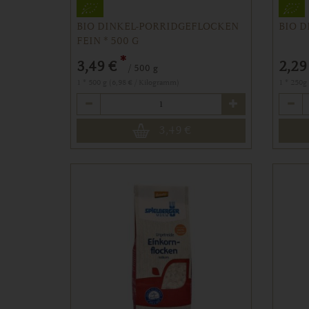
BIO DINKEL-PORRIDGEFLOCKEN
BIO 
FEIN * 500 G
*
3,49 €
2,29
/ 500 g
1 * 500 g (6,98 € / Kilogramm)
1 * 250g
Anzahl
Anzahl
3,49
€