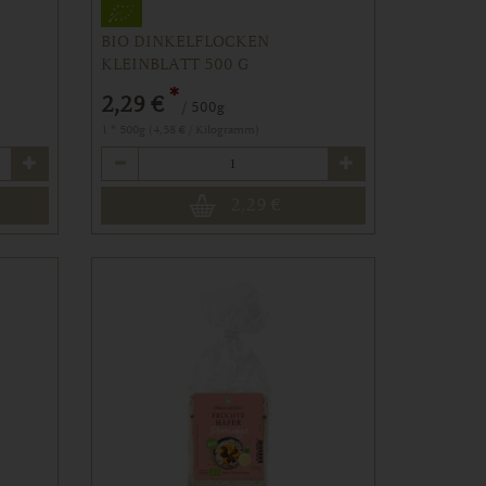
BIO DINKELFLOCKEN
KLEINBLATT 500 G
*
2,29 €
/ 500g
1 * 500g (4,58 € / Kilogramm)
Anzahl
2,29
€