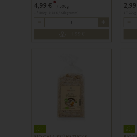
*
4,99 €
2,99
/ 500g
1 * 500g (9,98 € / Kilogramm)
1 * 200g
Anzahl
Anzahl
4,99
€
BIO CHIA FRÜHSTÜCKS-
BIO 