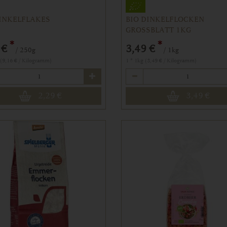
DINKELFLAKES
BIO DINKELFLOCKEN
GROSSBLATT 1KG
*
*
 €
3,49 €
/ 250g
/ 1kg
 (9,16 € / Kilogramm)
1 * 1kg (3,49 € / Kilogramm)
Anzahl
2,29
€
3,49
€