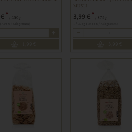
MÜSLI
*
*
 €
3,99 €
/ 250g
/ 375g
 (7,96 € / Kilogramm)
1 * 375g (10,65 € / Kilogramm)
Anzahl
1,99
€
3,99
€