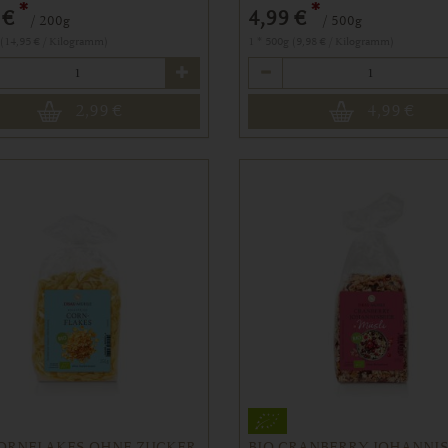
*
*
 €
4,99 €
/ 200g
/ 500g
 (14,95 € / Kilogramm)
1 * 500g (9,98 € / Kilogramm)
Anzahl
2,99
€
4,99
€
CORNFLAKES OHNE ZUCKER
BIO CRANBERRY JOHANNI