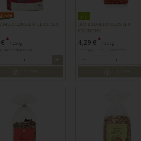
EMMERFLOCKEN DEMETER
BIO ERDBEER CLUSTER
CRUNCHY
*
*
 €
4,29 €
/ 250g
/ 375g
 (7,96 € / Kilogramm)
1 * 375g (11,44 € / Kilogramm)
Anzahl
1,99
€
4,29
€