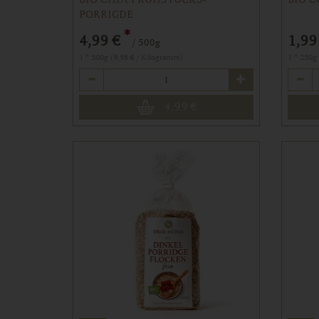
PORRIGDE
*
4,99 €
1,99
/ 500g
1 * 500g (9,98 € / Kilogramm)
1 * 250g
Anzahl
Anzahl
4,99
€