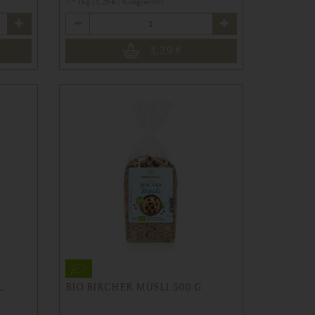
1 * 1kg (3,29 € / Kilogramm)
Anzahl
3,29
€
L
BIO BIRCHER MÜSLI 500 G