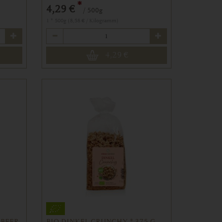
*
4,29 €
/ 500g
1 * 500g (8,58 € / Kilogramm)
Anzahl
4,29
€
SBEER
BIO DINKEL CRUNCHY * 375 G